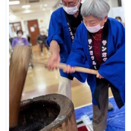
ーツクラブ
特定非営利活動法人アート応援隊
その他
Mediclude
株式会社アジアメデカ元気事業団
株式会社フラワーコミュニティ放送
Medicare Lead Japan
株式会社日本医科学研究所
特定非営利活動法人共生フォーラム
一般社団法人フードラボジャパン
特定非営利活動法人日本医療福祉機構
株式会社アメックファーマシー