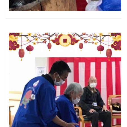
株式会社エネクト
株式会社 G.com R＆M
海外
海外グループ会社
美迪克（上海）商务咨询有限公司
共生（大連）商務諮詢有限公司
台灣善合股份有限公司
Angkor-Japan Friendship International
Hospital
クヴィアン小学校・カンボジア日本友好共生クヴ
ィアン中学校
カンボジア日本友好技術教育センター
NGO共生の家
G-COM JOINT STOCK COMPANY
海外子会社・合弁会社
瀋陽長者会
上海介護施設