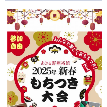
日本高齢者福祉協会
株式会社 爽やかな風沖縄
株式会社 鷹揚館
爽やかな風 中部エリア
鷹揚館
爽やかな風 那覇エリア
社会福祉法人 共生会
特別養護老人ホーム 共生の家
株式会社 アジアメデカ元気事業団
アジアメデカ元気事業団
株式会社 爽やかな風九州
株式会社 七星
爽やかな風九州
七星
社会福祉法人 福ふく
株式会社 せきれい
福ふく
せきれい
社会福祉法人 心の会