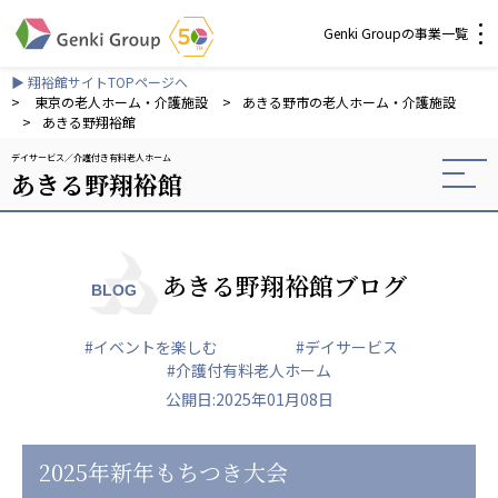
Genki Groupの事業一覧
▶ 翔裕館サイトTOPページへ
介護・福祉
>
東京の老人ホーム・介護施設
>
あきる野市の老人ホーム・介護施設
>
あきる野翔裕館
デイサービス
介護付き有料老人ホーム
社会福祉法人 元気村グループ
あきる野翔裕館
社会福祉法人元気村
社会福祉法人長寿村
社会福祉法人長寿の里
社会福祉法人長寿の森
あきる野翔裕館ブログ
BLOG
社会福祉法人杜の村
#イベントを楽しむ
#デイサービス
株式会社 サンガジャパン
#介護付有料老人ホーム
株式会社日本遮蔽技研
公開日:2025年01月08日
サンガ共同組合
株式会社Genkiリレーションズ
2025年新年もちつき大会
一般社団法人 日本高齢者福祉協会