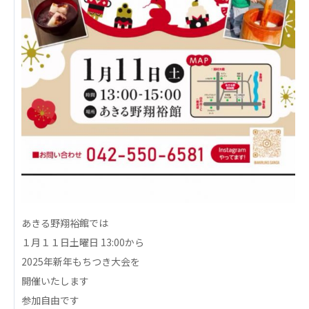
心の会
医療（共に生きる仲間達）
医療法人社団 美翔会
聖心美容クリニック
S-Labo（渋谷院）
医療法人社団 デンタルケアコミュニティ
フォレストデンタルクリニック
医療法人 共生会
松園病院介護医療院
松園第二病院
あきる野翔裕館では
複合ケアセンターまつぞの
１月１１日土曜日 13:00から
医療法人社団 鴻愛会
2025年新年もちつき大会を
こうのす共生病院
開催いたします
OKP with Life クリニック
参加自由です
こうのすナーシングホーム共生園