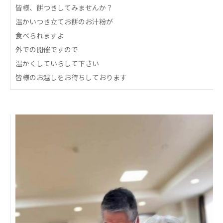
皆様、餅つきしてみませんか？
あげお共生の家
温かいつき立てお餅のお汁粉が
医療法人 京都翔医会
食べられますよ
西京都病院
外での開催ですので
西京都クリニック
温かくしていらして下さい
洛桂の郷
皆様のお越しをお待ちしております
桂寿の郷
訪問看護ステーション秋桜
上桂の郷
ファミリエール吉祥院
教育（共に生きる仲間達）
学校法人明星学園
関東福祉専門学校
国際医療専門学校
浦和学院高等学校
明星幼稚園
志学会高等学校
特定非営利活動法人ファイアーレッズメディカルスポ