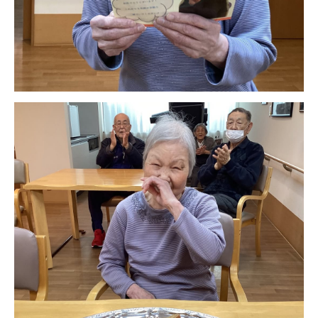
あげお共生の家
医療法人 京都翔医会
西京都病院
西京都クリニック
洛桂の郷
桂寿の郷
訪問看護ステーション秋桜
上桂の郷
ファミリエール吉祥院
教育（共に生きる仲間達）
学校法人明星学園
関東福祉専門学校
国際医療専門学校
浦和学院高等学校
明星幼稚園
志学会高等学校
特定非営利活動法人ファイアーレッズメディカルスポ