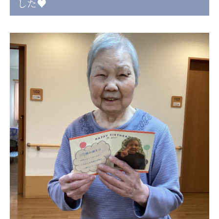
した♥
日本高齢者福祉協会
株式会社 爽やかな風沖縄
株式会社 鷹揚館
爽やかな風 中部エリア
鷹揚館
爽やかな風 那覇エリア
社会福祉法人 共生会
特別養護老人ホーム 共生の家
株式会社 アジアメデカ元気事業団
アジアメデカ元気事業団
株式会社 爽やかな風九州
株式会社 七星
爽やかな風九州
七星
社会福祉法人 福ふく
株式会社 せきれい
福ふく
せきれい
社会福祉法人 心の会