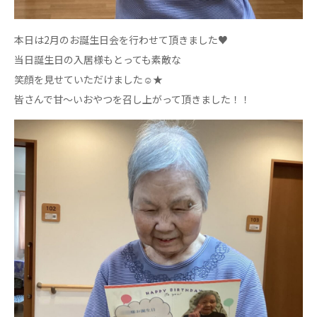
心の会
医療（共に生きる仲間達）
本日は2月のお誕生日会を行わせて頂きました♥
当日誕生日の入居様もとっても素敵な
医療法人社団 美翔会
笑顔を見せていただけました☺★
聖心美容クリニック
S-Labo（渋谷院）
皆さんで甘〜いおやつを召し上がって頂きました！！
医療法人社団 デンタルケアコミュニティ
フォレストデンタルクリニック
医療法人 共生会
松園病院介護医療院
松園第二病院
複合ケアセンターまつぞの
医療法人社団 鴻愛会
こうのす共生病院
OKP with Life クリニック
こうのすナーシングホーム共生園