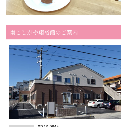
広州谷豊園
南こしがや翔裕館のご案内
〒343-0845