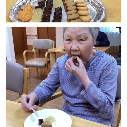
株式会社エネクト
株式会社 G.com R＆M
海外
海外グループ会社
美迪克（上海）商务咨询有限公司
共生（大連）商務諮詢有限公司
台灣善合股份有限公司
Angkor-Japan Friendship International
Hospital
クヴィアン小学校・カンボジア日本友好共生クヴ
ィアン中学校
カンボジア日本友好技術教育センター
NGO共生の家
G-COM JOINT STOCK COMPANY
海外子会社・合弁会社
瀋陽長者会
上海介護施設