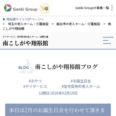
Genki Groupの事業一覧
▶ 翔裕館サイトTOPページへ
介護・福祉
>
埼玉の老人ホーム・介護施設
>
越谷市の老人ホーム・介護施設
>
南
こしがや翔裕館
デイサービス
住宅型有料老人ホーム
訪問介護
社会福祉法人 元気村グループ
南こしがや翔裕館
社会福祉法人元気村
社会福祉法人長寿村
社会福祉法人長寿の里
社会福祉法人長寿の森
南こしがや翔裕館ブログ
BLOG
社会福祉法人杜の村
#おやつ
#お誕生日会
株式会社 サンガジャパン
#デイサービス
#住宅型有料老人ホーム
株式会社日本遮蔽技研
公開日:2026年02月19日
サンガ共同組合
株式会社Genkiリレーションズ
本日は2月のお誕生日会を行わせて頂きま
一般社団法人 日本高齢者福祉協会