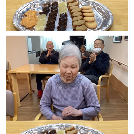
ーツクラブ
特定非営利活動法人アート応援隊
その他
Mediclude
株式会社アジアメデカ元気事業団
株式会社フラワーコミュニティ放送
Medicare Lead Japan
株式会社日本医科学研究所
特定非営利活動法人共生フォーラム
一般社団法人フードラボジャパン
特定非営利活動法人日本医療福祉機構
株式会社アメックファーマシー