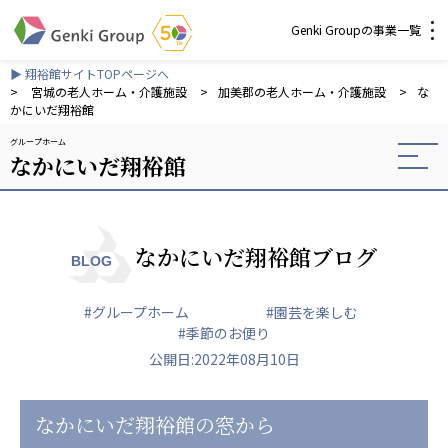
Genki Groupの事業一覧
▶ 翔裕館サイトTOPページへ
介護・福祉
>
宮城の老人ホーム・介護施設
>
加美郡の老人ホーム・介護施設
>
な
かにいだ翔裕館
グループホーム
社会福祉法人 元気村グループ
なかにいだ翔裕館
社会福祉法人元気村
社会福祉法人長寿村
社会福祉法人長寿の里
社会福祉法人長寿の森
なかにいだ翔裕館ブログ
BLOG
社会福祉法人杜の村
#グループホーム
#園芸を楽しむ
株式会社 サンガジャパン
#季節のお便り
株式会社日本遮蔽技研
公開日:2022年08月10日
サンガ共同組合
株式会社Genkiリレーションズ
なかにいだ翔裕館の窓から
一般社団法人 日本高齢者福祉協会