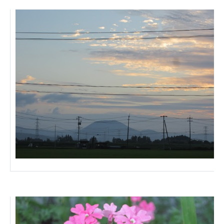
心の会
医療（共に生きる仲間達）
医療法人社団 美翔会
聖心美容クリニック
S-Labo（渋谷院）
医療法人社団 デンタルケアコミュニティ
フォレストデンタルクリニック
医療法人 共生会
松園病院介護医療院
松園第二病院
複合ケアセンターまつぞの
医療法人社団 鴻愛会
こうのす共生病院
OKP with Life クリニック
こうのすナーシングホーム共生園