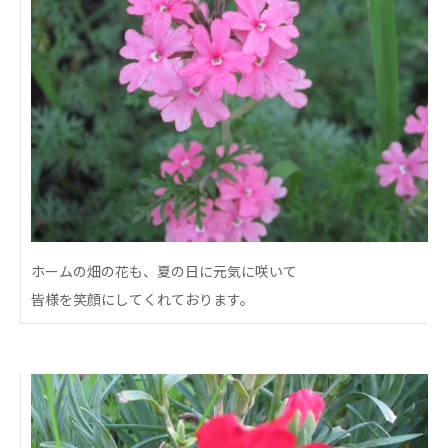
あげお共生の家
医療法人 京都翔医会
西京都病院
西京都クリニック
洛桂の郷
桂寿の郷
訪問看護ステーション秋桜
上桂の郷
ファミリエール吉祥院
教育（共に生きる仲間達）
ホームの畑の花も、夏の日に元気に咲いて
皆様を笑顔にしてくれております。
学校法人明星学園
関東福祉専門学校
国際医療専門学校
浦和学院高等学校
明星幼稚園
志学会高等学校
特定非営利活動法人ファイアーレッズメディカルスポ