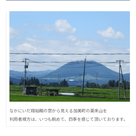
日本高齢者福祉協会
株式会社 爽やかな風沖縄
株式会社 鷹揚館
爽やかな風 中部エリア
鷹揚館
爽やかな風 那覇エリア
社会福祉法人 共生会
特別養護老人ホーム 共生の家
株式会社 アジアメデカ元気事業団
アジアメデカ元気事業団
株式会社 爽やかな風九州
株式会社 七星
爽やかな風九州
七星
社会福祉法人 福ふく
株式会社 せきれい
なかにいだ翔裕館の窓から見える加美町の薬来山を
福ふく
せきれい
利用者様方は、いつも眺めて、四季を感じて頂いております。
社会福祉法人 心の会