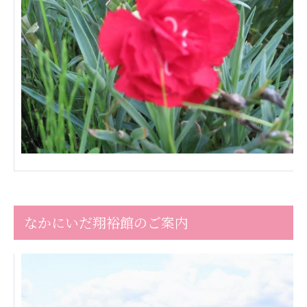
ーツクラブ
特定非営利活動法人アート応援隊
その他
Mediclude
株式会社アジアメデカ元気事業団
株式会社フラワーコミュニティ放送
Medicare Lead Japan
株式会社日本医科学研究所
特定非営利活動法人共生フォーラム
なかにいだ翔裕館のご案内
一般社団法人フードラボジャパン
特定非営利活動法人日本医療福祉機構
株式会社アメックファーマシー