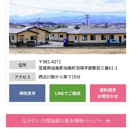
株式会社エネクト
株式会社 G.com R＆M
海外
海外グループ会社
美迪克（上海）商务咨询有限公司
共生（大連）商務諮詢有限公司
台灣善合股份有限公司
Angkor-Japan Friendship International
〒981-4271
Hospital
住所
宮城県加美郡加美町羽場字屋敷前三番61-1
クヴィアン小学校・カンボジア日本友好共生クヴ
西古川駅から車で10分
アクセス
ィアン中学校
カンボジア日本友好技術教育センター
資料請求
現地見学
LINEでご相談
NGO共生の家
お問合わせ
G-COM JOINT STOCK COMPANY
海外子会社・合弁会社
なかにいだ翔裕館の基本情報ページへ
瀋陽長者会
上海介護施設