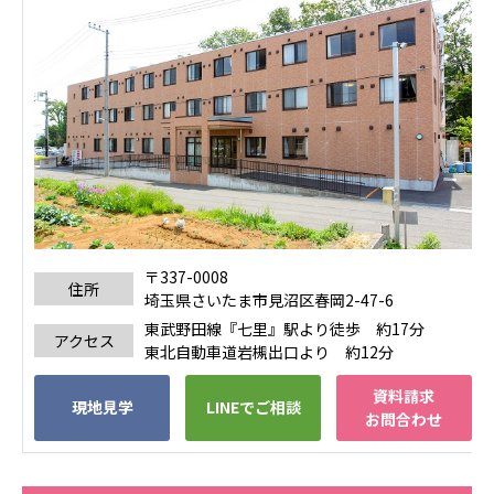
ーツクラブ
特定非営利活動法人アート応援隊
その他
Mediclude
株式会社アジアメデカ元気事業団
株式会社フラワーコミュニティ放送
Medicare Lead Japan
〒337-0008
株式会社日本医科学研究所
住所
埼玉県さいたま市見沼区春岡2-47-6
東武野田線『七里』駅より徒歩 約17分
特定非営利活動法人共生フォーラム
アクセス
東北自動車道岩槻出口より 約12分
一般社団法人フードラボジャパン
資料請求
現地見学
LINEでご相談
お問合わせ
特定非営利活動法人日本医療福祉機構
株式会社アメックファーマシー