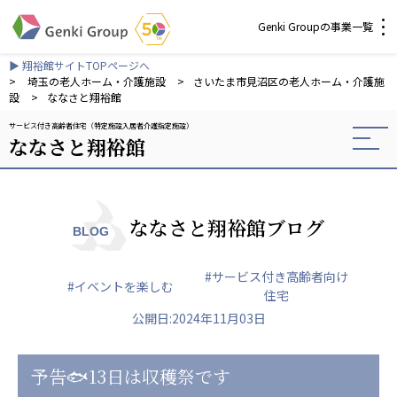
Genki Groupの事業一覧
▶ 翔裕館サイトTOPページへ
介護・福祉
>
埼玉の老人ホーム・介護施設
>
さいたま市見沼区の老人ホーム・介護施
設
>
ななさと翔裕館
サービス付き高齢者住宅（特定施設入居者介護指定施設）
社会福祉法人 元気村グループ
ななさと翔裕館
社会福祉法人元気村
社会福祉法人長寿村
社会福祉法人長寿の里
社会福祉法人長寿の森
ななさと翔裕館ブログ
BLOG
社会福祉法人杜の村
#サービス付き高齢者向け
株式会社 サンガジャパン
#イベントを楽しむ
住宅
株式会社日本遮蔽技研
公開日:2024年11月03日
サンガ共同組合
株式会社Genkiリレーションズ
予告🐟13日は収穫祭です
一般社団法人 日本高齢者福祉協会