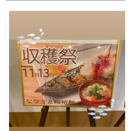
日本高齢者福祉協会
株式会社 爽やかな風沖縄
株式会社 鷹揚館
爽やかな風 中部エリア
鷹揚館
爽やかな風 那覇エリア
社会福祉法人 共生会
特別養護老人ホーム 共生の家
株式会社 アジアメデカ元気事業団
アジアメデカ元気事業団
株式会社 爽やかな風九州
株式会社 七星
爽やかな風九州
七星
社会福祉法人 福ふく
株式会社 せきれい
福ふく
せきれい
社会福祉法人 心の会