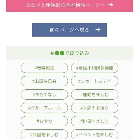
ななさと翔裕館の基本情報ページへ
株式会社エネクト
株式会社 G.com R＆M
海外
前のページへ戻る
海外グループ会社
美迪克（上海）商务咨询有限公司
共生（大連）商務諮詢有限公司
＃●●で絞り込み
台灣善合股份有限公司
Angkor-Japan Friendship International
#音楽療法
#看護小規模多機能
Hospital
クヴィアン小学校・カンボジア日本友好共生クヴ
#お誕生日会
#ショートステイ
ィアン中学校
カンボジア日本友好技術教育センター
#おもてなし
#運動を楽しむ
NGO共生の家
G-COM JOINT STOCK COMPANY
#グループホーム
#季節のお便り
海外子会社・合弁会社
#おやつ
#眺望を楽しむ
瀋陽長者会
#公園を楽しむ
#イベントを楽しむ
上海介護施設