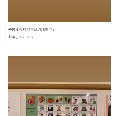
心の会
医療（共に生きる仲間達）
医療法人社団 美翔会
聖心美容クリニック
予告⬆️今月13日は収穫祭です
S-Labo（渋谷院）
お楽しみに〜〜
医療法人社団 デンタルケアコミュニティ
フォレストデンタルクリニック
医療法人 共生会
松園病院介護医療院
松園第二病院
複合ケアセンターまつぞの
医療法人社団 鴻愛会
こうのす共生病院
OKP with Life クリニック
こうのすナーシングホーム共生園