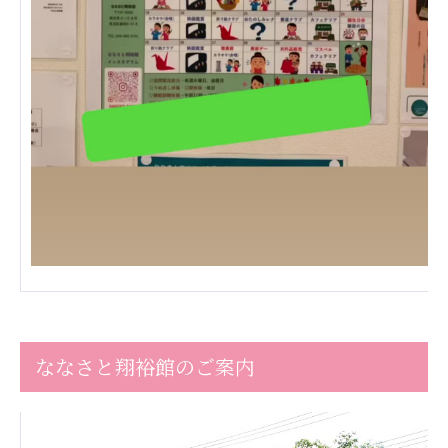
あげお共生の家
医療法人 京都翔医会
西京都病院
西京都クリニック
洛桂の郷
桂寿の郷
訪問看護ステーション秋桜
上桂の郷
ファミリエール吉祥院
教育（共に生きる仲間達）
学校法人明星学園
関東福祉専門学校
ななさと翔裕館のご案内
国際医療専門学校
浦和学院高等学校
明星幼稚園
志学会高等学校
特定非営利活動法人ファイアーレッズメディカルスポ