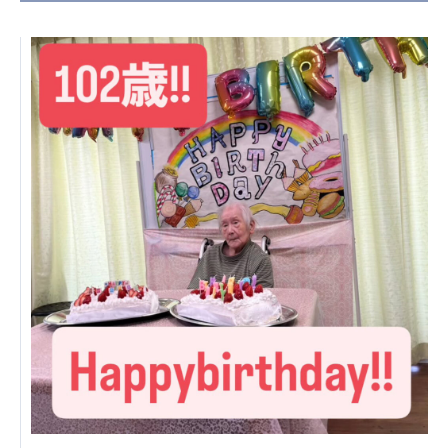
日本高齢者福祉協会
株式会社 爽やかな風沖縄
株式会社 鷹揚館
爽やかな風 中部エリア
鷹揚館
爽やかな風 那覇エリア
社会福祉法人 共生会
特別養護老人ホーム 共生の家
株式会社 アジアメデカ元気事業団
アジアメデカ元気事業団
株式会社 爽やかな風九州
株式会社 七星
爽やかな風九州
七星
社会福祉法人 福ふく
株式会社 せきれい
福ふく
せきれい
社会福祉法人 心の会