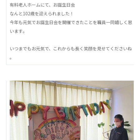
心の会
有料老人ホームにて、⁡お誕生日会
医療（共に生きる仲間達）
なんと102歳を迎えられました！
⁡今年も元気でお誕生日会を開催できたことを職員一同嬉しく思
医療法人社団 美翔会
います⁡。
聖心美容クリニック
S-Labo（渋谷院）
⁡いつまでもお元気で、これからも長く笑顔を見せてくださいね
医療法人社団 デンタルケアコミュニティ
⁡。
フォレストデンタルクリニック
医療法人 共生会
松園病院介護医療院
松園第二病院
複合ケアセンターまつぞの
医療法人社団 鴻愛会
こうのす共生病院
OKP with Life クリニック
こうのすナーシングホーム共生園