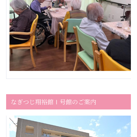
ーツクラブ
特定非営利活動法人アート応援隊
その他
Mediclude
株式会社アジアメデカ元気事業団
株式会社フラワーコミュニティ放送
Medicare Lead Japan
株式会社日本医科学研究所
特定非営利活動法人共生フォーラム
なぎつじ翔裕館Ⅰ号館のご案内
一般社団法人フードラボジャパン
特定非営利活動法人日本医療福祉機構
株式会社アメックファーマシー