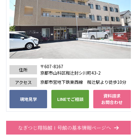
株式会社エネクト
株式会社 G.com R＆M
海外
海外グループ会社
美迪克（上海）商务咨询有限公司
共生（大連）商務諮詢有限公司
台灣善合股份有限公司
Angkor-Japan Friendship International
〒607-8167
Hospital
住所
京都市山科区椥辻封シ川町43-2
クヴィアン小学校・カンボジア日本友好共生クヴ
ィアン中学校
京都市営地下鉄東西線 椥辻駅より徒歩10分
アクセス
カンボジア日本友好技術教育センター
資料請求
NGO共生の家
現地見学
LINEでご相談
お問合わせ
G-COM JOINT STOCK COMPANY
海外子会社・合弁会社
瀋陽長者会
なぎつじ翔裕館Ⅰ号館の基本情報ページへ
上海介護施設