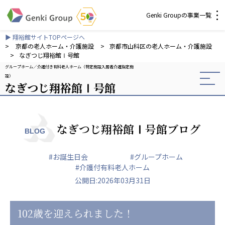
Genki Groupの事業一覧
▶ 翔裕館サイトTOPページへ
介護・福祉
>
京都の老人ホーム・介護施設
>
京都市山科区の老人ホーム・介護施設
>
なぎつじ翔裕館Ⅰ号館
グループホーム
介護付き有料老人ホーム（特定施設入居者介護指定施
社会福祉法人 元気村グループ
設）
なぎつじ翔裕館Ⅰ号館
社会福祉法人元気村
社会福祉法人長寿村
社会福祉法人長寿の里
社会福祉法人長寿の森
なぎつじ翔裕館Ⅰ号館ブログ
BLOG
社会福祉法人杜の村
#お誕生日会
#グループホーム
株式会社 サンガジャパン
#介護付有料老人ホーム
株式会社日本遮蔽技研
公開日:2026年03月31日
サンガ共同組合
株式会社Genkiリレーションズ
102歳を迎えられました！
一般社団法人 日本高齢者福祉協会