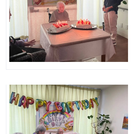
あげお共生の家
医療法人 京都翔医会
西京都病院
西京都クリニック
洛桂の郷
桂寿の郷
訪問看護ステーション秋桜
上桂の郷
ファミリエール吉祥院
教育（共に生きる仲間達）
学校法人明星学園
関東福祉専門学校
国際医療専門学校
浦和学院高等学校
明星幼稚園
志学会高等学校
特定非営利活動法人ファイアーレッズメディカルスポ