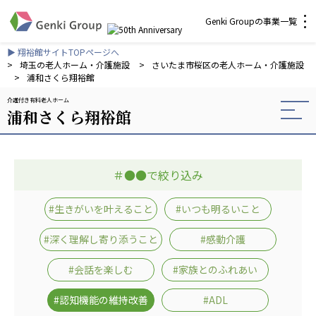
Genki Groupの事業一覧
▶ 翔裕館サイトTOPページへ
介護・福祉
>
埼玉の老人ホーム・介護施設
>
さいたま市桜区の老人ホーム・介護施設
>
浦和さくら翔裕館
介護付き有料老人ホーム
社会福祉法人 元気村グループ
浦和さくら翔裕館
社会福祉法人元気村
社会福祉法人長寿村
社会福祉法人長寿の里
＃●●で絞り込み
社会福祉法人長寿の森
社会福祉法人杜の村
#生きがいを叶えること
#いつも明るいこと
株式会社 サンガジャパン
#深く理解し寄り添うこと
#感動介護
株式会社日本遮蔽技研
サンガ共同組合
#会話を楽しむ
#家族とのふれあい
株式会社Genkiリレーションズ
#認知機能の維持改善
#ADL
一般社団法人 日本高齢者福祉協会