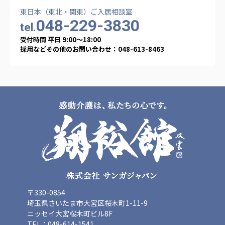
ーツクラブ
東日本（東北・関東）ご入居相談室
048-229-3830
tel.
特定非営利活動法人アート応援隊
その他
受付時間 平日 9:00〜18:00
採用などその他のお問い合わせ：048-613-8463
Mediclude
株式会社アジアメデカ元気事業団
株式会社フラワーコミュニティ放送
Medicare Lead Japan
株式会社日本医科学研究所
特定非営利活動法人共生フォーラム
一般社団法人フードラボジャパン
特定非営利活動法人日本医療福祉機構
〒330-0854
埼玉県さいたま市大宮区桜木町1-11-9
株式会社アメックファーマシー
ニッセイ大宮桜木町ビル8F
TEL：048-614-1541