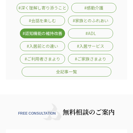
あげお共生の家
#深く理解し寄り添うこと
#感動介護
医療法人 京都翔医会
#会話を楽しむ
#家族とのふれあい
西京都病院
#認知機能の維持改善
#ADL
西京都クリニック
洛桂の郷
#入居前との違い
#入居サービス
桂寿の郷
訪問看護ステーション秋桜
#ご利用者さまより
#ご家族さまより
上桂の郷
全記事一覧
ファミリエール吉祥院
教育（共に生きる仲間達）
学校法人明星学園
関東福祉専門学校
国際医療専門学校
浦和学院高等学校
無料相談のご案内
FREE CONSULTATION
明星幼稚園
志学会高等学校
特定非営利活動法人ファイアーレッズメディカルスポ