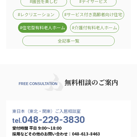
#園芸を楽しむ
#デイサービス
あげお共生の家
#レクリエーション
#サービス付き高齢者向け住宅
医療法人 京都翔医会
#住宅型有料老人ホーム
#介護付有料老人ホーム
西京都病院
西京都クリニック
全記事一覧
洛桂の郷
桂寿の郷
訪問看護ステーション秋桜
上桂の郷
ファミリエール吉祥院
教育（共に生きる仲間達）
無料相談のご案内
FREE CONSULTATION
学校法人明星学園
関東福祉専門学校
国際医療専門学校
浦和学院高等学校
東日本（東北・関東）ご入居相談室
048-229-3830
tel.
明星幼稚園
志学会高等学校
受付時間 平日 9:00〜18:00
採用などその他のお問い合わせ：048-613-8463
特定非営利活動法人ファイアーレッズメディカルスポ