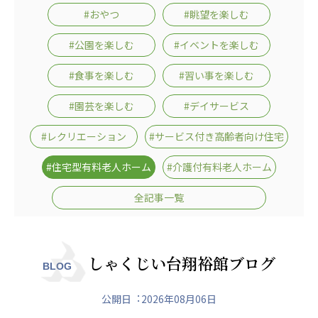
日本高齢者福祉協会
#おやつ
#眺望を楽しむ
株式会社 爽やかな風沖縄
株式会社 鷹揚館
#公園を楽しむ
#イベントを楽しむ
爽やかな風 中部エリア
鷹揚館
#食事を楽しむ
#習い事を楽しむ
爽やかな風 那覇エリア
#園芸を楽しむ
#デイサービス
社会福祉法人 共生会
特別養護老人ホーム 共生の家
#レクリエーション
#サービス付き高齢者向け住宅
株式会社 アジアメデカ元気事業団
#住宅型有料老人ホーム
#介護付有料老人ホーム
アジアメデカ元気事業団
全記事一覧
株式会社 爽やかな風九州
株式会社 七星
爽やかな風九州
七星
社会福祉法人 福ふく
株式会社 せきれい
しゃくじい台翔裕館ブログ
BLOG
福ふく
せきれい
公開日︓2026年08月06日
社会福祉法人 心の会