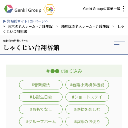
Genki Groupの事業一覧
▶ 翔裕館サイトTOPページへ
介護・福祉
>
東京の老人ホーム・介護施設
>
練馬区の老人ホーム・介護施設
>
しゃ
くじい台翔裕館
介護付き有料老人ホーム
社会福祉法人 元気村グループ
しゃくじい台翔裕館
社会福祉法人元気村
社会福祉法人長寿村
社会福祉法人長寿の里
＃●●で絞り込み
社会福祉法人長寿の森
社会福祉法人杜の村
#音楽療法
#看護小規模多機能
株式会社 サンガジャパン
#お誕生日会
#ショートステイ
株式会社日本遮蔽技研
サンガ共同組合
#おもてなし
#運動を楽しむ
株式会社Genkiリレーションズ
#グループホーム
#季節のお便り
一般社団法人 日本高齢者福祉協会