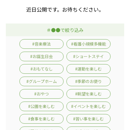
心の会
医療（共に生きる仲間達）
近日公開です。お待ちください。
医療法人社団 美翔会
＃●●で絞り込み
聖心美容クリニック
S-Labo（渋谷院）
#音楽療法
#看護小規模多機能
医療法人社団 デンタルケアコミュニティ
#お誕生日会
#ショートステイ
フォレストデンタルクリニック
#おもてなし
#運動を楽しむ
医療法人 共生会
松園病院介護医療院
#グループホーム
#季節のお便り
松園第二病院
#おやつ
#眺望を楽しむ
複合ケアセンターまつぞの
#公園を楽しむ
#イベントを楽しむ
医療法人社団 鴻愛会
こうのす共生病院
#食事を楽しむ
#習い事を楽しむ
OKP with Life クリニック
こうのすナーシングホーム共生園