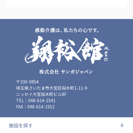
ーツクラブ
特定非営利活動法人アート応援隊
その他
Mediclude
株式会社アジアメデカ元気事業団
株式会社フラワーコミュニティ放送
Medicare Lead Japan
株式会社日本医科学研究所
〒330-0854
埼玉県さいたま市大宮区桜木町1-11-9
特定非営利活動法人共生フォーラム
ニッセイ大宮桜木町ビル8F
TEL：048-614-1541
一般社団法人フードラボジャパン
FAX：048-614-1552
特定非営利活動法人日本医療福祉機構
施設を探す
株式会社アメックファーマシー