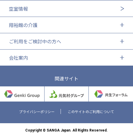
株式会社エネクト
株式会社 G.com R＆M
空室情報
海外
翔裕館の介護
海外グループ会社
美迪克（上海）商务咨询有限公司
ご利用をご検討中の方へ
共生（大連）商務諮詢有限公司
台灣善合股份有限公司
会社案内
Angkor-Japan Friendship International
Hospital
クヴィアン小学校・カンボジア日本友好共生クヴ
関連サイト
ィアン中学校
カンボジア日本友好技術教育センター
NGO共生の家
G-COM JOINT STOCK COMPANY
プライバシーポリシー
このサイトのご利用について
海外子会社・合弁会社
瀋陽長者会
上海介護施設
Copyright © SANGA Japan. All Rights Reserved.