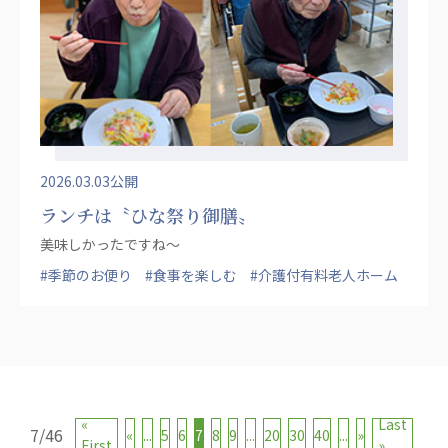
2026.03.03公開
ランチは〝ひな祭り御膳〟
美味しかったですね〜
#季節のお便り
#食事を楽しむ
#介護付有料老人ホーム
«
Last
7/46
«
...
5
6
7
8
9
...
20
30
40
...
»
First
»