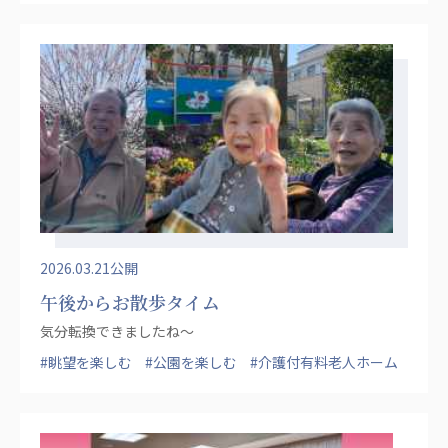
あげお共生の家
医療法人 京都翔医会
西京都病院
西京都クリニック
洛桂の郷
桂寿の郷
訪問看護ステーション秋桜
上桂の郷
ファミリエール吉祥院
教育（共に生きる仲間達）
2026.03.21公開
午後からお散歩タイム
学校法人明星学園
関東福祉専門学校
気分転換できましたね〜
#眺望を楽しむ
#公園を楽しむ
#介護付有料老人ホーム
国際医療専門学校
浦和学院高等学校
明星幼稚園
志学会高等学校
特定非営利活動法人ファイアーレッズメディカルスポ