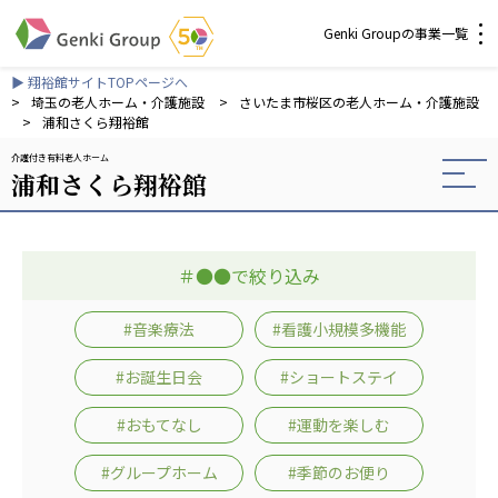
Genki Groupの事業一覧
▶ 翔裕館サイトTOPページへ
介護・福祉
>
埼玉の老人ホーム・介護施設
>
さいたま市桜区の老人ホーム・介護施設
>
浦和さくら翔裕館
介護付き有料老人ホーム
社会福祉法人 元気村グループ
浦和さくら翔裕館
社会福祉法人元気村
社会福祉法人長寿村
社会福祉法人長寿の里
＃●●で絞り込み
社会福祉法人長寿の森
社会福祉法人杜の村
#音楽療法
#看護小規模多機能
株式会社 サンガジャパン
#お誕生日会
#ショートステイ
株式会社日本遮蔽技研
サンガ共同組合
#おもてなし
#運動を楽しむ
株式会社Genkiリレーションズ
#グループホーム
#季節のお便り
一般社団法人 日本高齢者福祉協会