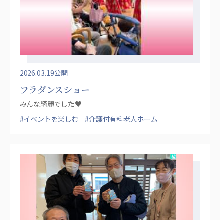
株式会社エネクト
株式会社 G.com R＆M
海外
海外グループ会社
美迪克（上海）商务咨询有限公司
2026.03.19公開
共生（大連）商務諮詢有限公司
台灣善合股份有限公司
フラダンスショー
Angkor-Japan Friendship International
みんな綺麗でした♥
Hospital
#イベントを楽しむ
#介護付有料老人ホーム
クヴィアン小学校・カンボジア日本友好共生クヴ
ィアン中学校
カンボジア日本友好技術教育センター
NGO共生の家
G-COM JOINT STOCK COMPANY
海外子会社・合弁会社
瀋陽長者会
上海介護施設