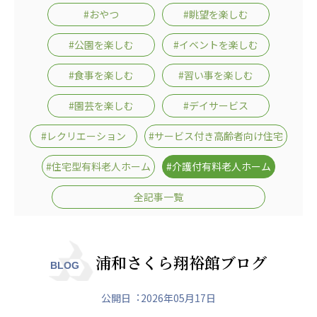
日本高齢者福祉協会
#おやつ
#眺望を楽しむ
株式会社 爽やかな風沖縄
株式会社 鷹揚館
#公園を楽しむ
#イベントを楽しむ
爽やかな風 中部エリア
鷹揚館
#食事を楽しむ
#習い事を楽しむ
爽やかな風 那覇エリア
#園芸を楽しむ
#デイサービス
社会福祉法人 共生会
特別養護老人ホーム 共生の家
#レクリエーション
#サービス付き高齢者向け住宅
株式会社 アジアメデカ元気事業団
#住宅型有料老人ホーム
#介護付有料老人ホーム
アジアメデカ元気事業団
全記事一覧
株式会社 爽やかな風九州
株式会社 七星
爽やかな風九州
七星
社会福祉法人 福ふく
株式会社 せきれい
浦和さくら翔裕館ブログ
BLOG
福ふく
せきれい
公開日︓2026年05月17日
社会福祉法人 心の会