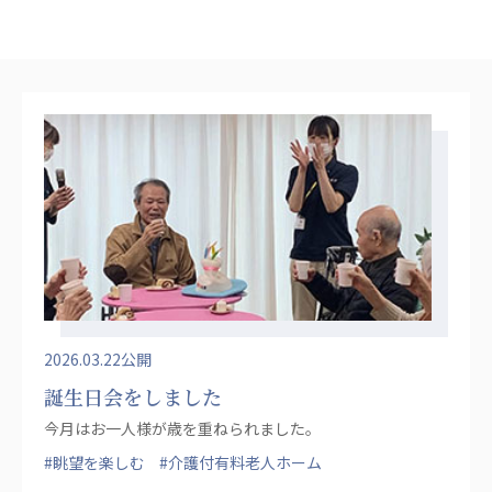
心の会
医療（共に生きる仲間達）
医療法人社団 美翔会
聖心美容クリニック
S-Labo（渋谷院）
医療法人社団 デンタルケアコミュニティ
フォレストデンタルクリニック
医療法人 共生会
松園病院介護医療院
松園第二病院
複合ケアセンターまつぞの
2026.03.22公開
誕生日会をしました
医療法人社団 鴻愛会
今月はお一人様が歳を重ねられました。
こうのす共生病院
OKP with Life クリニック
#眺望を楽しむ
#介護付有料老人ホーム
こうのすナーシングホーム共生園