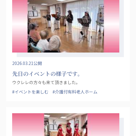
ーツクラブ
特定非営利活動法人アート応援隊
その他
Mediclude
株式会社アジアメデカ元気事業団
株式会社フラワーコミュニティ放送
2026.03.21公開
Medicare Lead Japan
先日のイベントの様子です。
株式会社日本医科学研究所
ウクレレの方々も来て頂きました。
特定非営利活動法人共生フォーラム
#イベントを楽しむ
#介護付有料老人ホーム
一般社団法人フードラボジャパン
特定非営利活動法人日本医療福祉機構
株式会社アメックファーマシー