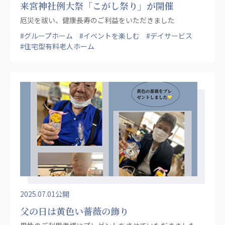
来宮神社例大祭「こがし祭り」が開催
厄災を祓い、健康長寿のご利益をいただきました
#グループホーム
#イベントを楽しむ
#デイサービス
#住宅型有料老人ホーム
2025.07.01公開
父の日は黄色い薔薇の飾り