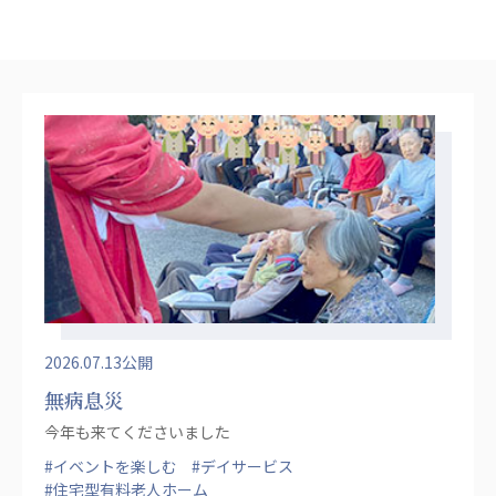
心の会
医療（共に生きる仲間達）
医療法人社団 美翔会
聖心美容クリニック
S-Labo（渋谷院）
医療法人社団 デンタルケアコミュニティ
フォレストデンタルクリニック
医療法人 共生会
松園病院介護医療院
松園第二病院
複合ケアセンターまつぞの
2026.07.13公開
無病息災
医療法人社団 鴻愛会
今年も来てくださいました
こうのす共生病院
OKP with Life クリニック
#イベントを楽しむ
#デイサービス
#住宅型有料老人ホーム
こうのすナーシングホーム共生園