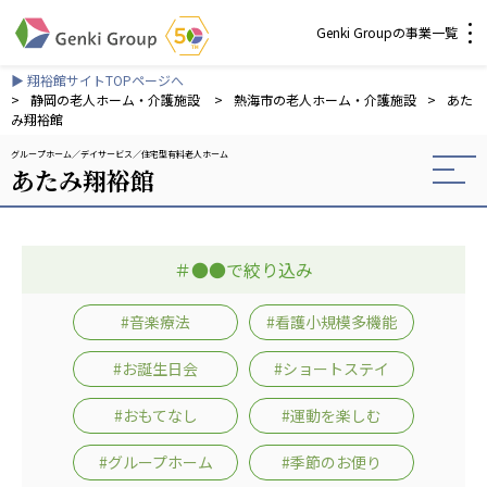
Genki Groupの事業一覧
▶ 翔裕館サイトTOPページへ
介護・福祉
>
静岡の老人ホーム・介護施設
>
熱海市の老人ホーム・介護施設
>
あた
み翔裕館
グループホーム
デイサービス
住宅型有料老人ホーム
社会福祉法人 元気村グループ
あたみ翔裕館
社会福祉法人元気村
社会福祉法人長寿村
社会福祉法人長寿の里
＃●●で絞り込み
社会福祉法人長寿の森
社会福祉法人杜の村
#音楽療法
#看護小規模多機能
株式会社 サンガジャパン
#お誕生日会
#ショートステイ
株式会社日本遮蔽技研
サンガ共同組合
#おもてなし
#運動を楽しむ
株式会社Genkiリレーションズ
#グループホーム
#季節のお便り
一般社団法人 日本高齢者福祉協会