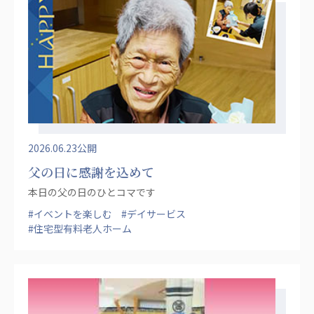
株式会社エネクト
株式会社 G.com R＆M
海外
海外グループ会社
美迪克（上海）商务咨询有限公司
共生（大連）商務諮詢有限公司
台灣善合股份有限公司
Angkor-Japan Friendship International
2026.06.23公開
Hospital
父の日に感謝を込めて
クヴィアン小学校・カンボジア日本友好共生クヴ
ィアン中学校
本日の父の日のひとコマです
カンボジア日本友好技術教育センター
#イベントを楽しむ
#デイサービス
NGO共生の家
#住宅型有料老人ホーム
G-COM JOINT STOCK COMPANY
海外子会社・合弁会社
瀋陽長者会
上海介護施設