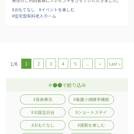
男性のご利用者様にプレゼントをさせていただきました。
#おもてなし
#イベントを楽しむ
#住宅型有料老人ホーム
1/6
1
2
3
4
5
...
»
Last »
＃●●で絞り込み
#音楽療法
#看護小規模多機能
#お誕生日会
#ショートステイ
#おもてなし
#運動を楽しむ