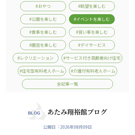
日本高齢者福祉協会
#おやつ
#眺望を楽しむ
株式会社 爽やかな風沖縄
株式会社 鷹揚館
#公園を楽しむ
#イベントを楽しむ
爽やかな風 中部エリア
鷹揚館
#食事を楽しむ
#習い事を楽しむ
爽やかな風 那覇エリア
#園芸を楽しむ
#デイサービス
社会福祉法人 共生会
特別養護老人ホーム 共生の家
#レクリエーション
#サービス付き高齢者向け住宅
株式会社 アジアメデカ元気事業団
#住宅型有料老人ホーム
#介護付有料老人ホーム
アジアメデカ元気事業団
全記事一覧
株式会社 爽やかな風九州
株式会社 七星
爽やかな風九州
七星
社会福祉法人 福ふく
株式会社 せきれい
あたみ翔裕館ブログ
BLOG
福ふく
せきれい
公開日︓2026年08月09日
社会福祉法人 心の会