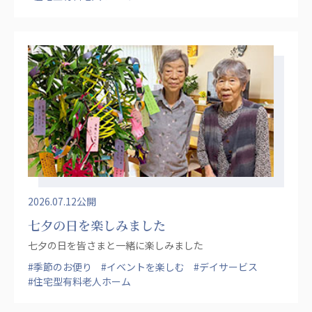
あげお共生の家
医療法人 京都翔医会
西京都病院
西京都クリニック
洛桂の郷
桂寿の郷
訪問看護ステーション秋桜
上桂の郷
ファミリエール吉祥院
教育（共に生きる仲間達）
2026.07.12公開
七夕の日を楽しみました
学校法人明星学園
関東福祉専門学校
七夕の日を皆さまと一緒に楽しみました
国際医療専門学校
浦和学院高等学校
#季節のお便り
#イベントを楽しむ
#デイサービス
明星幼稚園
志学会高等学校
#住宅型有料老人ホーム
特定非営利活動法人ファイアーレッズメディカルスポ