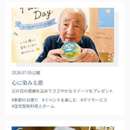
ーツクラブ
特定非営利活動法人アート応援隊
その他
Mediclude
株式会社アジアメデカ元気事業団
株式会社フラワーコミュニティ放送
Medicare Lead Japan
2026.07.05公開
株式会社日本医科学研究所
心に染みる恩
特定非営利活動法人共生フォーラム
父の日の感謝を込めてささやかなスイーツをプレゼント
一般社団法人フードラボジャパン
#季節のお便り
#イベントを楽しむ
#デイサービス
#住宅型有料老人ホーム
特定非営利活動法人日本医療福祉機構
株式会社アメックファーマシー